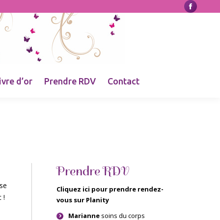
La
page
Faceboo
s'ouvre
dans
une
ivre d’or
Prendre RDV
Contact
nouvelle
fenêtre
Prendre RDV
sse
Cliquez ici pour prendre rendez-
 !
vous sur Planity
Marianne
soins du corps