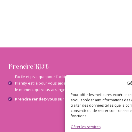
Prendre RDV
Facile et pratique pour faciliter la prise de rendez-vous
Gé
Planity est là pour vous aider à choisir votre prestation et
le moment qui vous arrange le plus.
Pour offrir les meilleures expérience
Prendre rendez-vous sur Planity
et/ou accéder aux informations des a
traiter des données telles que le com
consentir ou de retirer son consentem
fonctions.
Gérer les services