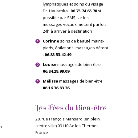
lymphatiques et soins du visage
Dr. Hauschka :
06.75.74.65.70
si
possible par SMS car les
messages vocaux mettent parfois
24h à arriver à destination
Corinne
soins de beauté mains-
pieds, épilations, massages détent
:
06.83.53.42.49
Louise
massages de bien-être :
06.84.28.99.09
Mélissa
massages de bien-être :
06.16.36.83.36
Les Fées du Bien-être
28, rue François Mansard (en plein
centre ville) 09110 Ax-les-Thermes
a
France