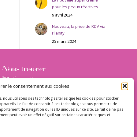
La nouvelle super crème
pour les peaux réactives
9 avril 2024
Nouveau, la prise de RDV via
Planity
25 mars 2024
Nous trouver
rer le consentement aux cookies
28, rue François Mansard (en plein centre ville)
s, nous utilisons des technologies telles que les cookies pour stocker
09110 Ax-les-Thermes
ppareils. Le fait de consentir à ces technologies nous permettra de
portement de navigation ou les ID uniques sur ce site. Le fait de ne pas
France
ent peut avoir un effet négatif sur certaines caractéristiques et