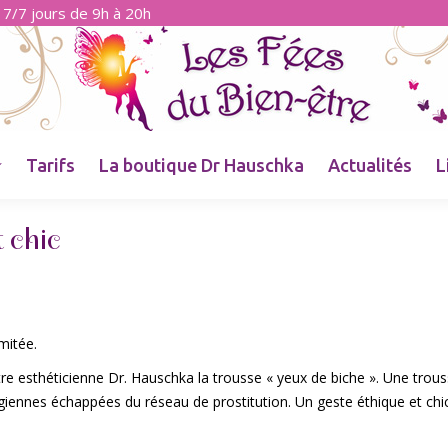
7/7 jours de 9h à 20h
Tarifs
La boutique Dr Hauschka
Actualités
L
t chic
mitée.
re esthéticienne Dr. Hauschka la trousse « yeux de biche ». Une trou
iennes échappées du réseau de prostitution. Un geste éthique et chic