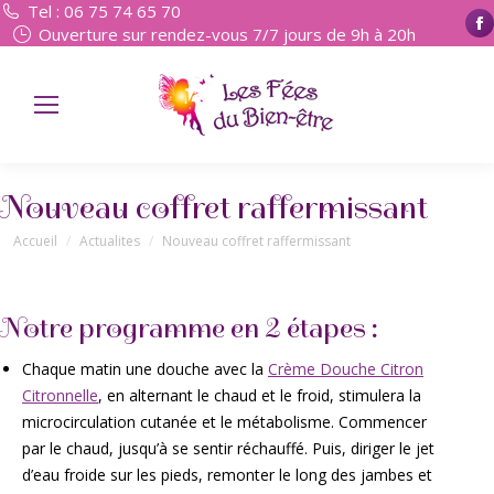
Tel : 06 75 74 65 70
Ouverture sur rendez-vous 7/7 jours de 9h à 20h
Nouveau coffret raffermissant
Vous êtes ici :
Accueil
Actualites
Nouveau coffret raffermissant
Notre programme en 2 étapes :
Chaque matin une douche avec la
Crème Douche Citron
Citronnelle
, en alternant le chaud et le froid, stimulera la
microcirculation cutanée et le métabolisme. Commencer
par le chaud, jusqu’à se sentir réchauffé. Puis, diriger le jet
d’eau froide sur les pieds, remonter le long des jambes et