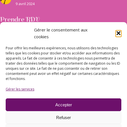
9 avril 2024
Prendre RDV
Facile et pratique pour faciliter la prise de rendez-vous Planity est là
Gérer le consentement aux
pour vous aider à choisir votre prestation et le moment qui vous
cookies
arrange le plus.
Pour offrir les meilleures expériences, nous utilisons des technologies
Prendre rendez-vous sur Planity
telles que les cookies pour stocker et/ou accéder aux informations des
appareils. Le fait de consentir à ces technologies nous permettra de
traiter des données telles que le comportement de navigation ou les ID
uniques sur ce site. Le fait de ne pas consentir ou de retirer son
Nous trouver
consentement peut avoir un effet négatif sur certaines caractéristiques
et fonctions.
Gérer les services
28, rue François Mansard (en plein centre ville)
09110 Ax-les-Thermes
Accepter
France
Refuser