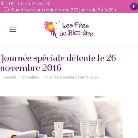
Tel : 06 75 74 65 70
Ouverture sur rendez-vous 7/7 jours de 9h à 20h
Journée spéciale détente le 26
novembre 2016
Vous êtes ici :
Accueil
Actualites
Journée spéciale détente le 26…