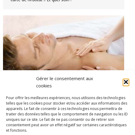
Gérer le consentement aux
cookies
Pour offrir les meilleures expériences, nous utilisons des technologies
Vendredi 30 octobre Journée d’animation
telles que les cookies pour stocker et/ou accéder aux informations des
soin corps
appareils. Le fait de consentir à ces technologies nous permettra de
traiter des données telles que le comportement de navigation ou les ID
Actualites
Par
Marianne
12 octobre 2015
uniques sur ce site. Le fait de ne pas consentir ou de retirer son
consentement peut avoir un effet négatif sur certaines caractéristiques
Anaïs et Marianne, esthéticiennes Dr. Hauschka, vous
et fonctions.
reçoivent toute la journée du vendredi 30 octobre sur